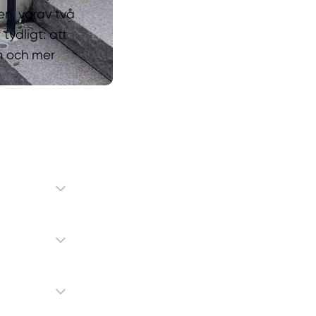
en, varav två
tydligt: att
n och mer