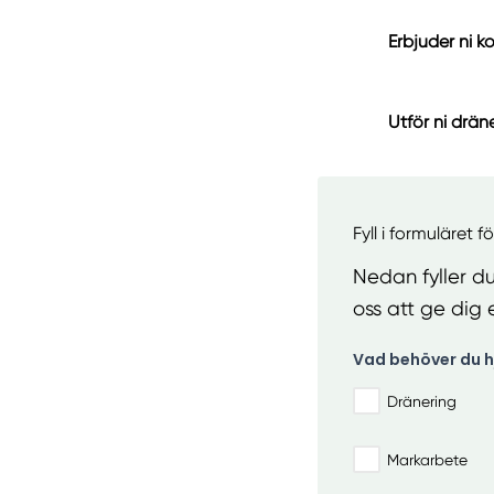
Erbjuder ni ko
Utför ni drän
Fyll i formuläret f
Nedan fyller du
oss att ge dig e
Vad behöver du h
Dränering
Markarbete