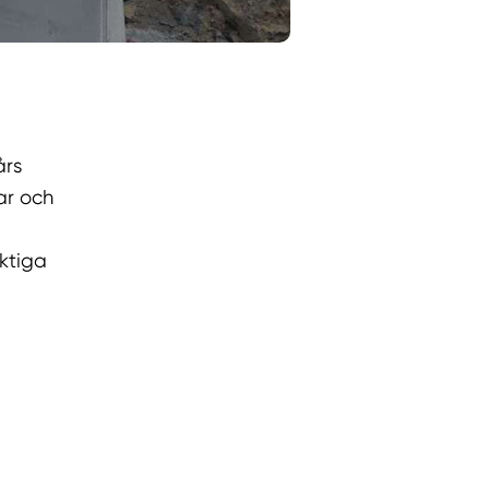
års
ar och
iktiga