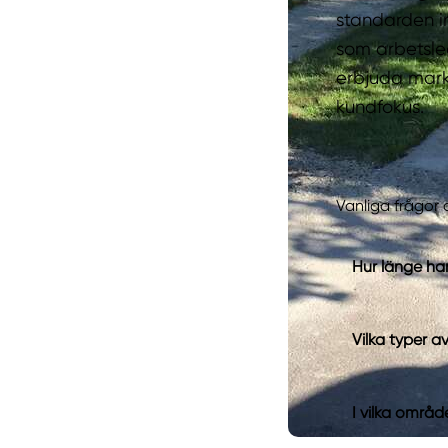
standarden in
som arbetsled
erbjuda mark
kundfokus.
Vanliga frågor 
Hur länge ha
Vilka typer a
I vilka områd