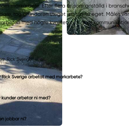
om markarbete. Efter flera år som anställd i bransch
are, tog grundaren steget att starta eget. Målet var 
arbeten med högre kvalitet, tydligare kommunikatio
om Rick Sverige
r Rick Sverige arbetat med markarbete?
v kunder arbetar ni med?
en jobbar ni?