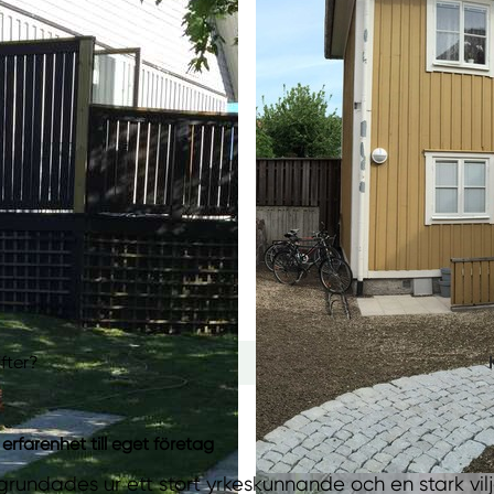
fter?
erfarenhet till eget företag
rundades ur ett stort yrkeskunnande och en stark vilj