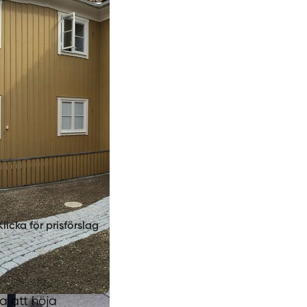
Klicka för prisförslag
a att höja