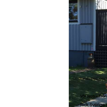
Önskar du prisuppgi
Vår resa – Från 
Rick Sverige
g