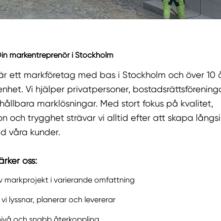
Din markentreprenör i Stockholm
är ett markföretag med bas i Stockholm och över 10 
nhet. Vi hjälper privatpersoner, bostadsrättsförening
ållbara marklösningar. Med stort fokus på kvalitet,
 och trygghet strävar vi alltid efter att skapa långs
ed våra kunder.
rker oss:
v markprojekt i varierande omfattning
vi lyssnar, planerar och levererar
nivå och snabb återkoppling