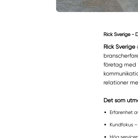
Rick Sverige - 
Rick Sverige
branscherfare
företag med h
kommunikation
relationer m
Det som utmä
Erfarenhet a
Kundfokus – 
Hög service